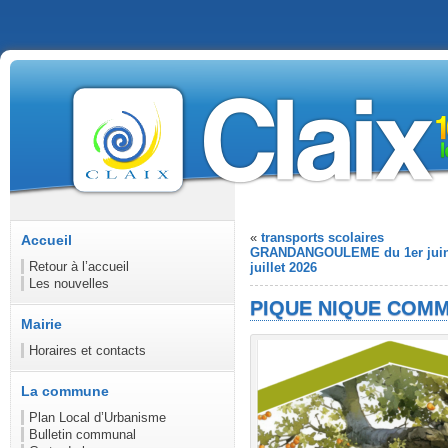
«
transports scolaires
Accueil
GRANDANGOULEME du 1er juin
Retour à l’accueil
juillet 2026
Les nouvelles
PIQUE NIQUE COMMU
Mairie
Horaires et contacts
La commune
Plan Local d’Urbanisme
Bulletin communal