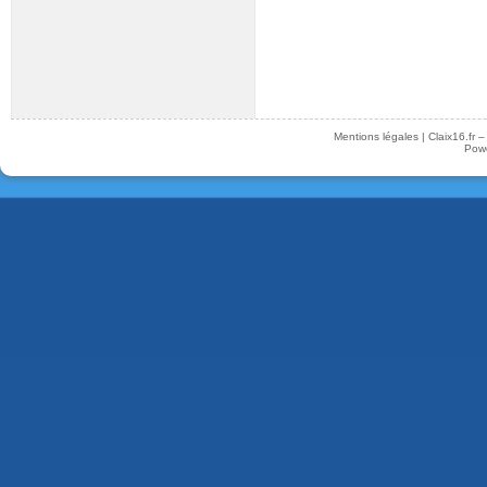
Mentions légales
|
Claix16.fr 
Pow