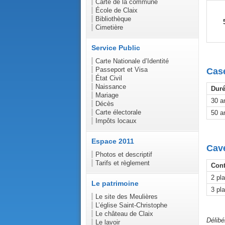
Carte de la commune
École de Claix
Bibliothèque
Cimetière
Service Public
Carte Nationale d’Identité
Passeport et Visa
Cas
État Civil
Naissance
Dur
Mariage
30 a
Décès
Carte électorale
50 a
Impôts locaux
Espace 2011
Cav
Photos et descriptif
Tarifs et règlement
Cont
2 pl
Le patrimoine
3 pl
Le site des Meulières
L’église Saint-Christophe
Le château de Claix
Délibé
Le lavoir