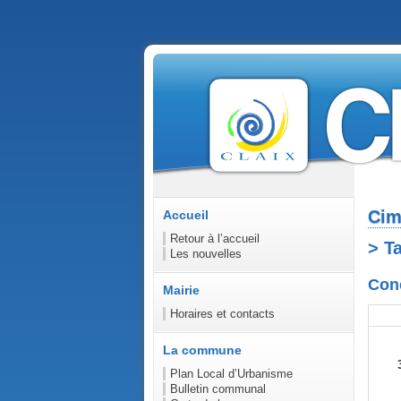
Cim
Accueil
Retour à l’accueil
> Ta
Les nouvelles
Conc
Mairie
Horaires et contacts
La commune
Plan Local d’Urbanisme
Bulletin communal