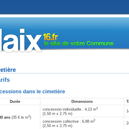
etière
rifs
essions dans le cimetière
Durée
Dimensions
T
2
concession individuelle : 4,13 m
1
(1,50 m x 2,75 m)
2
30 ans
(35 € le m
)
2
concession collective : 6,88 m
2
(2,50 m x 2,75 m)