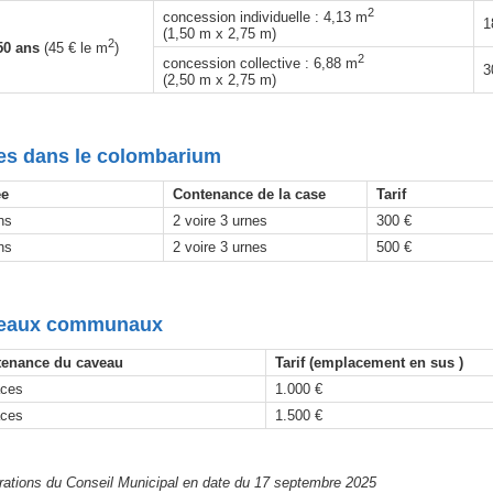
2
concession individuelle : 4,13 m
1
(1,50 m x 2,75 m)
2
50 ans
(45 € le m
)
2
concession collective : 6,88 m
3
(2,50 m x 2,75 m)
es dans le colombarium
ée
Contenance de la case
Tarif
ns
2 voire 3 urnes
300 €
ns
2 voire 3 urnes
500 €
eaux communaux
enance du caveau
Tarif (emplacement en sus )
aces
1.000 €
aces
1.500 €
rations du Conseil Municipal en date du 17 septembre 2025