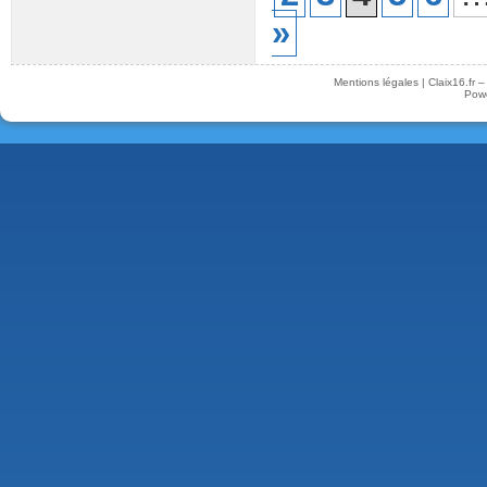
»
Mentions légales
|
Claix16.fr 
Pow