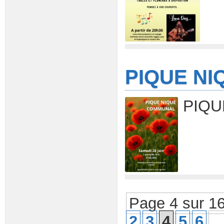
PIQUE N
PIQU
Page 4 sur 1
2
3
4
5
6